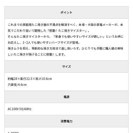
ポイント
これまでの家庭用たこ焼き器の不満点を解消すべく、本場・大阪の家電メーカーが、本
気でこだわり抜いて開発した「感動！たこ焼きマイスター」。
そんなたこ焼きマイスターから、「単身でも使いやすいサイズが欲しい」というお声に
お応えし、1~2人でも使いやすいハーフサイズが登場。
焼きムラを抑え、革新的な焼き方技法で返し技いらず。ひとりでも手軽に職人級の美味
しいたこ焼きが焼けることに感動！します。
サイズ
約幅28×奥行22.5×高さ10.6cm
穴直径/4.6cm
電源
AC100V 50/60Hz
消費電力