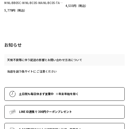
M NL-BB05C-W NL-BC05-WA NL-BC05-TA 対
4,533円（税込）
応
5,779円（税込）
お知らせ
天候不良等に伴う配送の影響とお問い合わせ方法について
当店を装う偽サイトに ご注意ください
土日祝も
毎日休まず営業中
※年末年始
を除く
LINE ID連携で
300円クーポンプレゼント