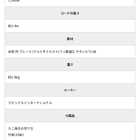
1,000W
コードの長さ
約1.4m
素材
本体/竹 プレート/アルミダイカスト(フッ素加工 チタン入り) 他
重さ
約1.9kg
メーカー
アピックスインターナショナル
付属品
たこ焼きの作り方
竹串(10本)