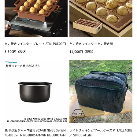
たこ焼きマイスター プレート ATM-P8809 TI
たこ焼きマイスター たこ焼き器
5,500円（税込）
11,000円（税込）
象印 炊飯ジャー内釜 B503-6B NL-BB05-WM
ライトクッキングツールケース PTLN2240BB
NL-BB05-TM NL-BB05AM-WM NL-BB05AM-T
／ SPICE of Life