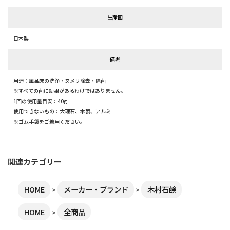
生産国
日本製
備考
用途：風呂床の洗浄・ヌメリ除去・除菌
※すべての菌に効果があるわけではありません。
1回の使用量目安：40g
使用できないもの：大理石、木製、アルミ
※ゴム手袋をご着用ください。
関連カテゴリー
HOME
メーカー・ブランド
木村石鹸
HOME
全商品