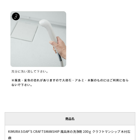
商品名
KIMURA SOAP'S CRAFTSMANSHIP 風呂床の洗浄剤 200ｇ クラフトマンシップ 木村石
鹸