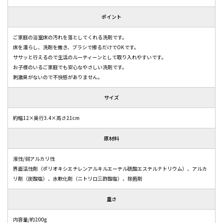
ポイント
ご家庭の浴室床の汚れを落としてくれる洗剤です。
床を濡らし、洗剤を撒き、ブラシで擦るだけでOKです。
ササッと行えるので生活のルーティーンとして取り入れやすいです。
お子様のいるご家庭でも安心なやさしい洗剤です。
刺激臭がないので不快感がありません。
サイズ
約幅12×奥行3.4×高さ21cm
原材料
液性/弱アルカリ性
界面活性剤（ポリオキシエチレンアルキルエーテル硫酸エステルナトリウム）、アルカ
リ剤（炭酸塩）、水軟化剤（ニトリロ三酢酸塩）、除菌剤
重さ
内容量/約200g