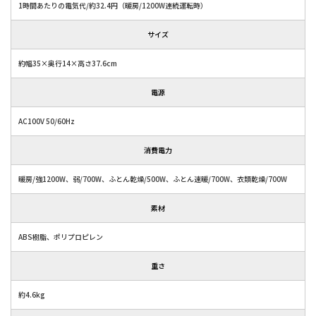
1時間あたりの電気代/約32.4円（暖房/1200W連続運転時）
サイズ
約幅35×奥行14×高さ37.6cm
電源
AC100V 50/60Hz
消費電力
暖房/強1200W、弱/700W、ふとん乾燥/500W、ふとん速暖/700W、衣類乾燥/700W
素材
ABS樹脂、ポリプロピレン
重さ
約4.6kg