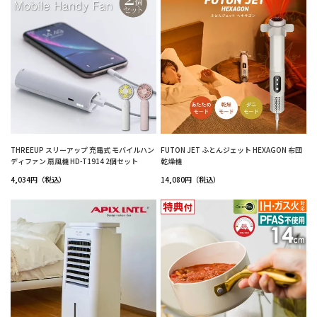
THREEUP スリーアップ 充電式 モバイルハン
FUTON JET ふとんジェット HEXAGON 布団
ディファン 扇風機 HD-T1914 2個セット
乾燥機
4,034円（税込）
14,080円（税込）