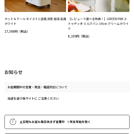
ホット＆クール モイスト2 送風 涼感 加湿 温風
【レビューで選べる特典！】GREEN PAN ス
ホワイト
トゥディオ ミルクパン 14cm クリームホワイ
ト
27,588円（税込）
8,250円（税込）
お知らせ
お盆期間中の営業・発送・電話対応について
当店を装う偽サイトに ご注意ください
土日祝もお盆も毎日休まず営業中
※年末年始
を除く