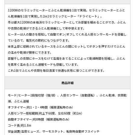
1200Wのセラミックヒーターとふとん乾燥機を1台で実現。セラミックヒーターとふと
ん乾燥機を1台で実現した2in1セラミックヒーター「ドライヒート」。
冬は最大1200Wの本格派セラミックヒーターとしてお部屋を暖めることができ、ふとん
や衣類の乾燥ができるふとん乾燥機として年中使えます。
ヒーターは人の動きを感知して自動でオン/オフしてくれる人感センサーモードを搭載し
ているので、電気代の節約にもつながります。
本体上部に収納されているホースをふとんの間にセットしてボタンを押すだけでふとん
の温めや乾燥が簡単にできます。
部屋干しの衣類にホースをむけて温風をあてることによって乾燥時間を短縮し、ふとん
を素早く温めるふとん速暖モードも搭載しています。
これ1台でふとんや衣類を毎日清潔で快適な状態に保つことができます。
商品詳細
モード/ヒーター2段階切替（強/弱）、人感センサー（自動運転）、ふとん乾燥、衣類乾
燥、ふとん速暖
オフタイマー/約1・2・4時間（暖房運転時のみ）
人感センサー感知範囲/約上下60度、左右60度（約2m）
自動オフタイマー/約8時間（暖房運転時のみ）
コード長/約1.8m
安全装置/温度ヒューズ、サーモスタット、転倒時自動オフスイッチ