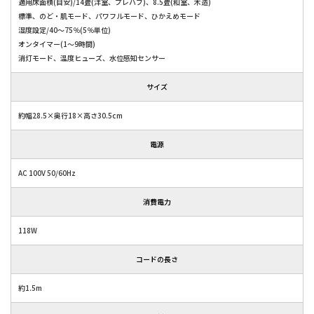
適用床面積(目安)/14畳(洋室、プレハブ)、8.5畳(和室、木造)
標準、のど・肌モード、パワフルモード、ひかえめモード
湿度設定/40～75％(5％単位)
オンタイマー(1～9時間)
消灯モード、温度ヒューズ、水位感知センサー
サイズ
約幅28.5×奥行18×高さ30.5cm
電源
AC 100V 50/60Hz
消費電力
118W
コードの長さ
約1.5m