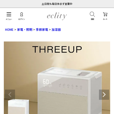
土日祝も毎日休まず営業中
メニュー
ログイン
検索
カート
HOME
家電・照明
季節家電
加湿器