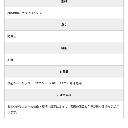
素材
ABS樹脂、ポリプロピレン
重さ
約3kg
容量
約6L
付属品
抗菌カートリッジ、リモコン（CR2025リチウム電池内蔵）
ご注意事項
お使いのモニターの性能・環境・設定によって、実際の商品と色見が異なる場合がござ
います。