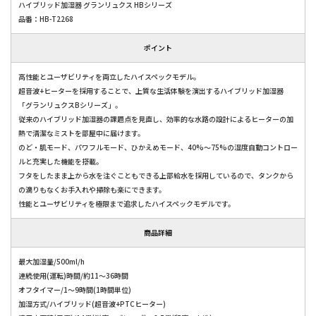
ハイブリッド加湿器 グランリュクス HBシリーズ
品番：HB-T2268
ポイント
高性能とユーザビリティを両立したハイスペックモデル。
超音波+ヒーターを採用することで、上質な生活体験を演出するハイブリッド加湿器
「グランリュクスBシリーズ」。
従来のハイブリッド加湿器の課題点を見直し、効率的な水路の設計によるヒーターの加
熱で清潔なミストを部屋中に届けます。
のど・肌モード、パワフルモード、ひかえめモード、40%～75%の湿度自動コントロー
ルと充実した機能を搭載。
フタをしたまま上から水を注ぐこともできる上部給水を採用しているので、タンクから
の滴りもなくお手入れや掃除も楽にできます。
性能とユーザビリティを極限まで追求したハイスペックモデルです。
商品詳細
最大加湿量/500ml/h
連続使用(運転)時間/約11～36時間
オフタイマー/1～9時間(1時間単位)
加湿方式/ハイブリッド(超音波+PTCヒーター)