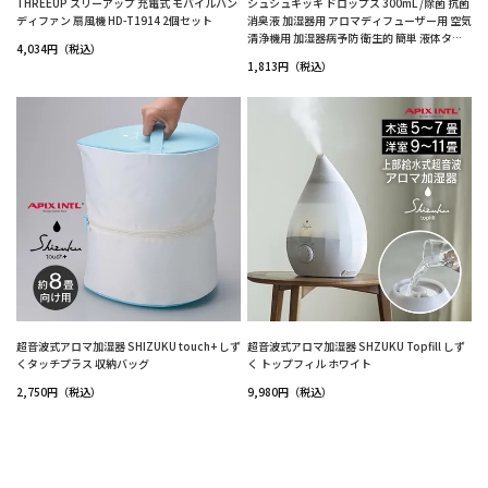
THREEUP スリーアップ 充電式 モバイルハン
シュシュキッキ ドロップス 300mL /除菌 抗菌
ディファン 扇風機 HD-T1914 2個セット
消臭液 加湿器用 アロマディフューザー用 空気
清浄機用 加湿器病予防 衛生的 簡単 液体タイ
4,034円（税込）
プ 消臭 安心 安全 赤ちゃん 無臭 無菌 天然成分
1,813円（税込）
100％ 無香料
超音波式アロマ加湿器 SHIZUKU touch+ しず
超音波式アロマ加湿器 SHZUKU Topfill しず
くタッチプラス 収納バッグ
く トップフィル ホワイト
2,750円（税込）
9,980円（税込）