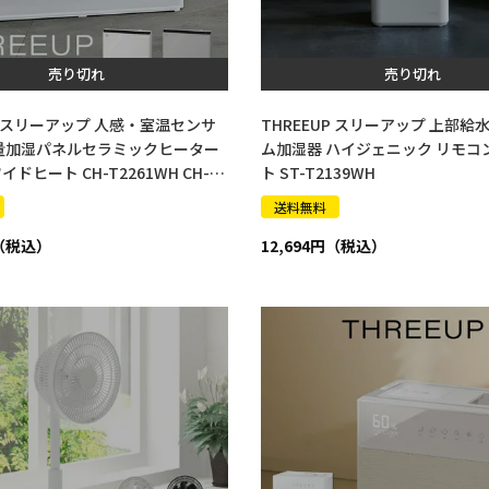
売り切れ
売り切れ
UP スリーアップ 人感・室温センサ
THREEUP スリーアップ 上部給
量加湿パネルセラミックヒーター
ム加湿器 ハイジェニック リモコ
ドヒート CH-T2261WH CH-T
ト ST-T2139WH
送料無料
12,694