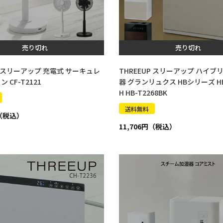
売り切れ
売り切れ
P スリーアップ 充電式 サーキュレ
THREEUP スリーアップ ハイブ
 CF-T2121
器 グランリュクス HBシリーズ HB
H HB-T2268BK
送料無料
11,706