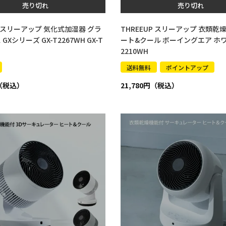
売り切れ
売り切れ
P スリーアップ 気化式加湿器 グラ
THREEUP スリーアップ 衣類乾
Xシリーズ GX-T2267WH GX-T
ート&クール ボーイングエア ホワイ
2210WH
送料無料
ポイントアップ
21,780