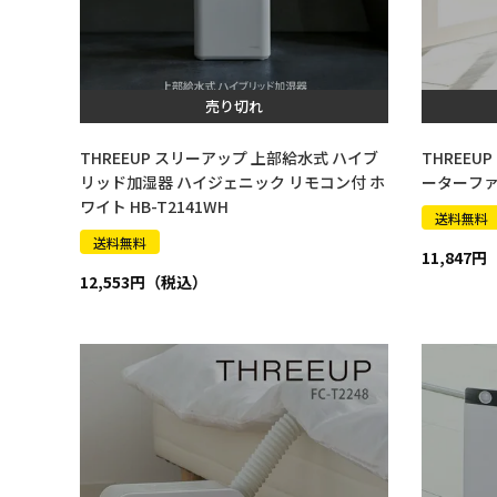
売り切れ
THREEUP スリーアップ 上部給水式 ハイブ
THREEU
リッド加湿器 ハイジェニック リモコン付 ホ
ーターファン
ワイト HB-T2141WH
送料無料
送料無料
11,847
12,553