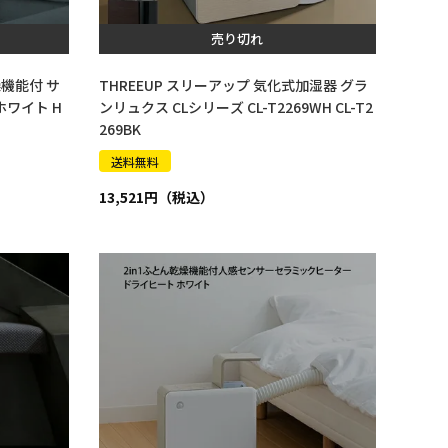
売り切れ
燥機能付 サ
THREEUP スリーアップ 気化式加湿器 グラ
ホワイト H
ンリュクス CLシリーズ CL-T2269WH CL-T2
269BK
送料無料
13,521