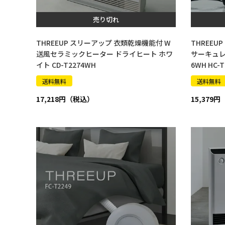
売り切れ
THREEUP スリーアップ 衣類乾燥機能付 W
THREEU
送風セラミックヒーター ドライヒート ホワ
サーキュレー
イト CD-T2274WH
6WH HC-T
送料無料
送料無料
17,218
15,379