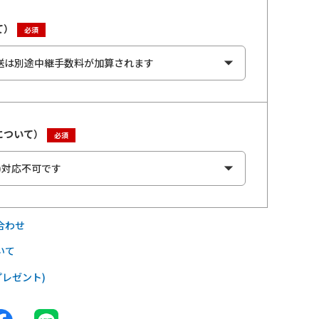
て）
について）
合わせ
いて