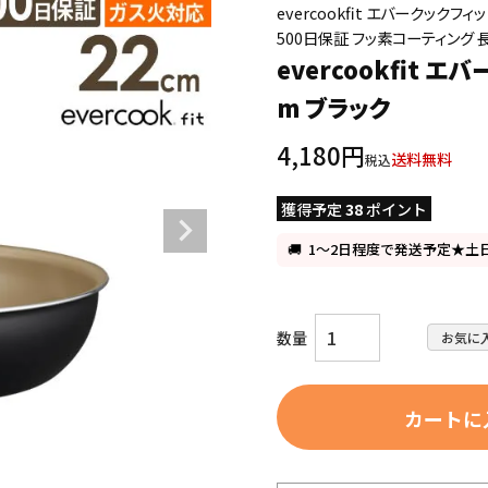
evercookfit エバークックフィ
500日保証 フッ素コーティング 長
evercookfit 
m ブラック
4,180
送料無料
税込
獲得予定
38
ポイント
1～2日程度で発送予定★土
お気に
カートに