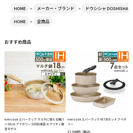
HOME
メーカー・ブランド
ドウシシャ DOSHISHA
HOME
全商品
おすすめ商品
evercook エバークック マルチに使える鍋パ
evercook エバークック fit7点セット アイボ
ン18cm アイボリー 500日保証 エクリティ限
リー
定モデル
17,500円（税込）