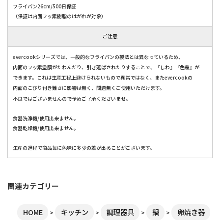
フライパン26cm/500日保証
（保証は内面フッ素樹脂のはがれが対象）
ご注意
evercookシリーズでは、一般的なフライパンの製法とは異なっているため、
内面のフッ素塗膜がたわんだり、引き延ばされたりすることで、『しわ』『色差』が
できます。これは生産工程上避けられないもので異常ではなく、またevercookの
内面のこびり付き難さに影響は無く、問題無くご使用いただけます。
不良ではございませんので予めご了承くださいませ。
食器洗浄機/使用出来ません。
食器乾燥機/使用出来ません。
生産の過程で商品毎に色味に多少の差が出ることがございます。
関連カテゴリー
HOME
キッチン
調理器具
鍋
卵焼き器