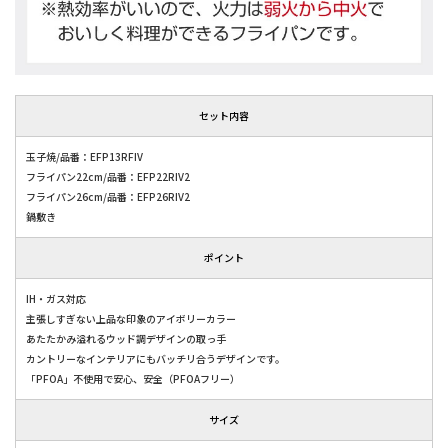
セット内容
玉子焼/品番：EFP13RFIV
フライパン22cm/品番：EFP22RIV2
フライパン26cm/品番：EFP26RIV2
鍋敷き
ポイント
IH・ガス対応
主張しすぎない上品な印象のアイボリーカラー
あたたかみ溢れるウッド調デザインの取っ手
カントリーなインテリアにもバッチリ合うデザインです。
「PFOA」不使用で安心、安全（PFOAフリー）
サイズ