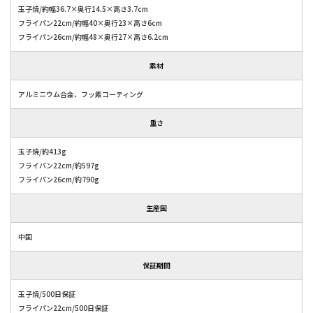
玉子焼/約幅36.7×奥行14.5×高さ3.7cm
フライパン22cm/約幅40×奥行23×高さ6cm
フライパン26cm/約幅48×奥行27×高さ6.2cm
素材
アルミニウム合金、フッ素コーティング
重さ
玉子焼/約413g
フライパン22cm/約597g
フライパン26cm/約790g
生産国
中国
保証期間
玉子焼/500日保証
フライパン22cm/500日保証