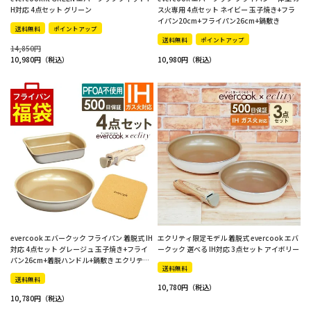
H対応 4点セット グリーン
ス火専用 4点セット ネイビー 玉子焼き+フラ
イパン20cm+フライパン26cm+鍋敷き
送料無料
ポイントアップ
送料無料
ポイントアップ
14,850
10,980
10,980
evercook エバークック フライパン 着脱式 IH
エクリティ限定モデル 着脱式 evercook エバ
対応 4点セット グレージュ 玉子焼き+フライ
ークック 選べる IH対応 3点セット アイボリー
パン26cm+着脱ハンドル+鍋敷き エクリティ
送料無料
限定モデル
送料無料
10,780
10,780