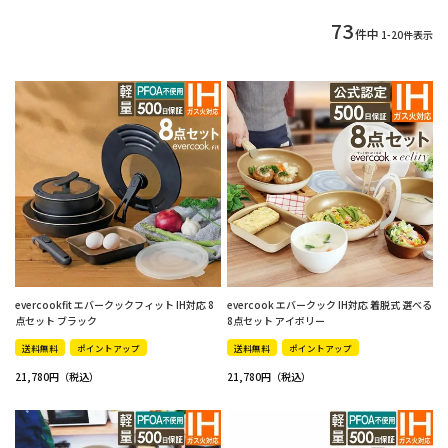
73
件中
1
-
20
件表示
evercookfit エバークックフィット IH対応 8
evercook エバークック IH対応 着脱式 選べる
点セット ブラック
8点セット アイボリー
送料無料
ポイントアップ
送料無料
ポイントアップ
21,780
21,780