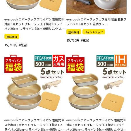
evercook エバークック フライパン 着脱式 IH
evercook エバークック ガス専用 軽量 着脱フ
対応 5点セット グレージュ 玉子焼き+フライ
ライパン 6点セット 花柄グレー
パン26cm+フライパン28cm+着脱ハンドル
送料無料
ポイントアップ
+鍋敷き エクリティ限定モデル
送料無料
15,730
15,780
evercook エバークック フライパン 着脱式 ガ
evercook エバークック フライパン 着脱式 IH
ス火専用 5点セット グレージュ 玉子焼き+フ
対応 5点セット グレージュ 玉子焼き+フライ
ライパン26cm+フライパン28cm+着脱ハンド
パン20cm+フライパン26cm+着脱ハンドル