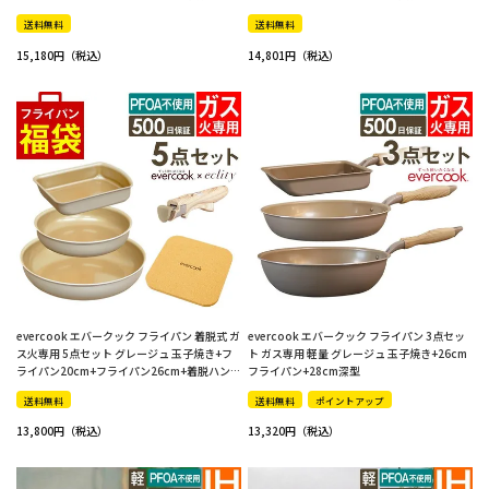
ル+鍋敷き エクリティ限定モデル
+鍋敷き エクリティ限定モデル
送料無料
送料無料
15,180
14,801
evercook エバークック フライパン 着脱式 ガ
evercook エバークック フライパン 3点セッ
ス火専用 5点セット グレージュ 玉子焼き+フ
ト ガス専用 軽量 グレージュ 玉子焼き+26cm
ライパン20cm+フライパン26cm+着脱ハンド
フライパン+28cm深型
ル+鍋敷き
送料無料
送料無料
ポイントアップ
13,800
13,320