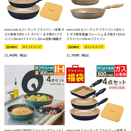
evercook エバークック フライパン 一体型 ガ
evercook エバークック フライパン 3点セッ
ス火専用 4点セット ネイビー 玉子焼き+フラ
ト ガス専用 軽量 グレージュ 玉子焼き+20cm
イパン26cm+フライパン28cm深型+鍋敷き
フライパン+26cmフライパン
送料無料
ポイントアップ
送料無料
ポイントアップ
12,480
11,780
evercookfit GREEN エバークックフィット I
evercook エバークック フライパン 一体型 ガ