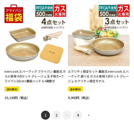
evercook エバークック フライパン 着脱式 ガ
エクリティ限定セット 着脱式 evercook エバ
ス火専用 4点セット グレージュ 玉子焼き+フ
ークック 選べる ガス火専用 3点セット グレー
ライパン26cm+着脱ハンドル+鍋敷き
ジュ エクリティ限定モデル
送料無料
送料無料
10,140
9,900
1
2
…
4