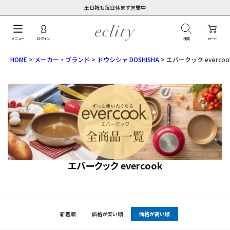
土日祝も毎日休まず営業中
メニュー
ログイン
検索
カート
HOME
メーカー・ブランド
ドウシシャ DOSHISHA
エバークック evercoo
エバークック evercook
新着順
価格が安い順
価格が高い順