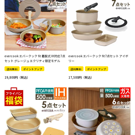
evercook エバークック fit 着脱式 IH対応7点
evercook エバークック fit7点セット アイボ
セット グレージュ エクリティ限定モデル
リー
送料無料
ポイントアップ
送料無料
ポイントアップ
19,800
17,500