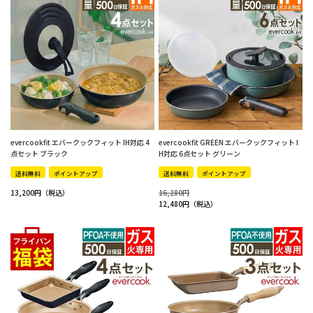
evercookfit エバークックフィット IH対応 4
evercookfit GREEN エバークックフィット I
点セット ブラック
H対応 6点セット グリーン
送料無料
ポイントアップ
送料無料
ポイントアップ
13,200
16,280
12,480