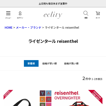
土日祝も毎日休まず営業中
メニュー
ログイン
検索
カート
HOME
メーカー・ブランド
ライゼンタール reisenthel
ライゼンタール reisenthel
新着順
価格が安い順
価格が高い順
2
件中
1
-
2
件表示