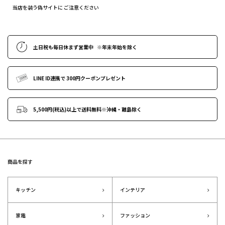
当店を装う偽サイトに ご注意ください
土日祝も
毎日休まず営業中
※年末年始
を除く
LINE ID連携で
300円クーポンプレゼント
5,500円(税込)以上で送料無料
※沖縄・離島除く
商品を探す
キッチン
インテリア
家電
ファッション