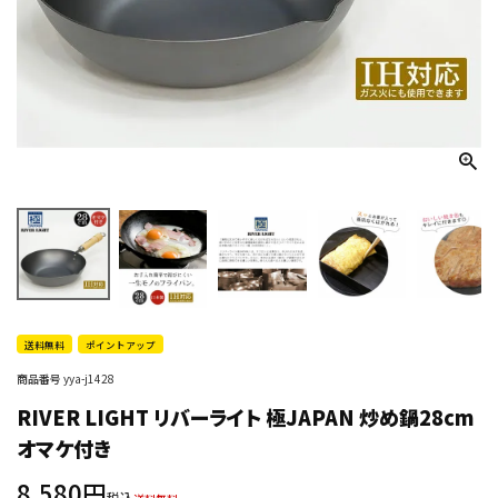
送料無料
ポイントアップ
商品番号
yya-j1428
RIVER LIGHT リバーライト 極JAPAN 炒め鍋28cm
オマケ付き
8,580
税込