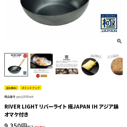
送料無料
ポイントアップ
商品番号
yya-j1930aih
RIVER LIGHT リバーライト 極JAPAN IH アジア鍋
オマケ付き
9,350
税込