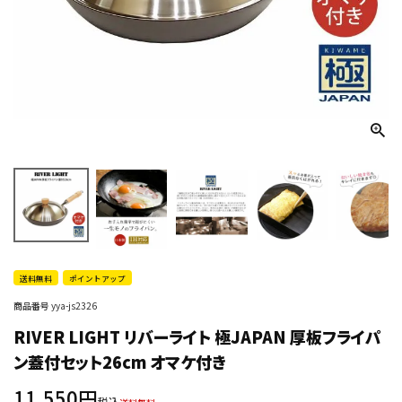
送料無料
ポイントアップ
商品番号
yya-js2326
RIVER LIGHT リバーライト 極JAPAN 厚板フライパ
ン蓋付セット26cm オマケ付き
11,550
税込