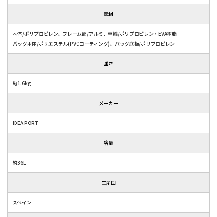
素材
本体/ポリプロピレン、フレーム部/アルミ、車輪/ポリプロピレン・EVA樹脂
バッグ本体/ポリエステル(PVCコーティング)、バッグ底板/ポリプロピレン
重さ
約1.6kg
メーカー
IDEA PORT
容量
約36L
生産国
スペイン