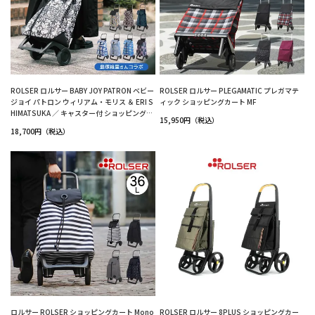
ROLSER ロルサー BABY JOY PATRON ベビー
ROLSER ロルサー PLEGAMATIC プレガマテ
ジョイ パトロン ウィリアム・モリス ＆ ERI S
ィック ショッピングカート MF
HIMATSUKA ／ キャスター付 ショッピングバ
15,950円（税込）
ッグ キャリーバッグ 誕生日 プレゼント IDEA
18,700円（税込）
PORT 島塚絵里 ウィリアム・モリス
ロルサー ROLSER ショッピングカート Mono
ROLSER ロルサー 8PLUS ショッピングカー