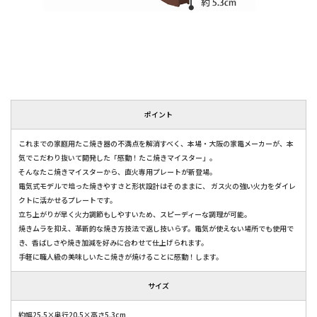
ポイント
これまでの家庭用たこ焼き器の不満点を解消すべく、本場・大阪の家電メーカーが、本
気でこだわり抜いて開発した「感動！たこ焼きマイスター」。
そんなたこ焼きマイスターから、直火専用プレートが新登場。
電気式モデルで培った焼きやすさと形状設計はそのままに、 ガス火の強い火力をダイレ
クトに活かせるプレートです。
立ち上がりが早く火力調節もしやすいため、スピーディーな調理が可能。
焼きムラを抑え、革新的な焼き方技法で返し技いらず。電気が使えない場所でも使用で
き、香ばしさや焼き加減を好みに合わせて仕上げられます。
手軽に職人級の美味しいたこ焼きが焼けることに感動！します。
サイズ
約幅25.5×奥行20.5×高さ5.3cm