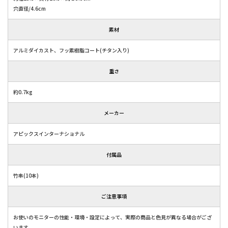
穴直径/4.6cm
素材
アルミダイカスト、フッ素樹脂コート(チタン入り)
重さ
約0.7kg
メーカー
アピックスインターナショナル
付属品
竹串(10本)
ご注意事項
お使いのモニターの性能・環境・設定によって、実際の商品と色見が異なる場合がござ
います。