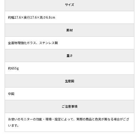
サイズ
約幅27.6×奥行27.6×高さ6.8cm
素材
全面物理強化ガラス、ステンレス鋼
重さ
約655g
生産国
中国
ご注意事項
お使いのモニターの性能・環境・設定によって、実際の商品と色見が異なる場合がござ
います。