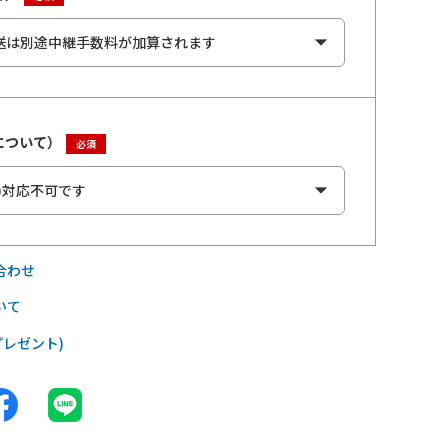
について）
合わせ
いて