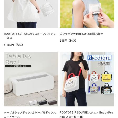
ROOTOTE SC TABLO50 スカーフバッグ レ
ゴリラパンチ MINI 貼れる瞬間冷却材
ース-A
198円（税込）
5,280円（税込）
テーブルタップボックスL ケーブルボックス
ROOTOTE IP SQUARE スクエア Buddy Pea
コードケース
nuts スヌーピー 1E