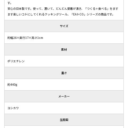
す。
安心の日本製です。使って、置いて、どんどん愛着が湧き、「つくる＋食べる」をます
ます楽しいコトにしてくれるクッキングツール、「EAトCO」シリーズの商品です。
サイズ
約幅26×奥行17×高さ1cm
素材
ポリエチレン
重さ
約440g
メーカー
ヨシカワ
生産国