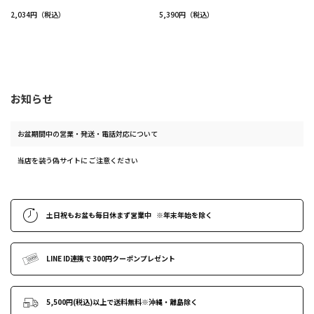
2,034円（税込）
5,390円（税込）
お知らせ
お盆期間中の営業・発送・電話対応について
当店を装う偽サイトに ご注意ください
土日祝もお盆も毎日休まず営業中
※年末年始
を除く
LINE ID連携で
300円クーポンプレゼント
5,500円(税込)以上で送料無料
※沖縄・離島除く