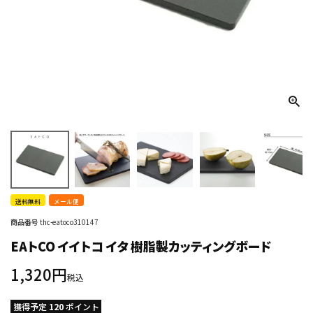
送料無料
メール便
商品番号
thc-eatoco310147
EAトCO イイトコ イタ 樹脂製カッティングボード
1,320
税込
獲得予定
120
ポイント