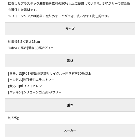
回収したプラスチック廃棄物を原料の50%以上に使用しています。BPAフリーで安全性
も確保した素材です。
シリコーンリングは簡単に取り外すことができ、洗いやすく衛生的です。
サイズ
約直径8.5×高さ25cm
※本体の高さ(蓋なし)高さ21cm
素材
[容器、蓋]PCT樹脂/※認証リサイクル材料含有率50%以上
[ハンドル]熱可塑性エラストマー
[飲み口]ポリプロピレン
[パッキン]シリコーンゴム/BPAフリー
重さ
約225g
メーカー