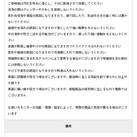
ご使用後は汚れを早めに落とし、十分に乾燥させて保管してください
洗浄の際はクレンザーやたわしを使用しないでください
思わぬ怪我や事故の原因になりますので、振り回したり、乳幼児の手の届く所には置か
ないでください
破損や水漏れの原因になりますので落としたり強い衝撃を与えないでください
中の液体が吹きこぼれる可能性がございますので、振ったり強い振動を与えないでくだ
さい
容器が膨張し破損やけがの原因になりますのでドライアイスは入れないでください
変形や破損の原因になりますので冷凍庫に入れて使用しないでください
柑橘類の皮に含まれるテルペンにより変質する場合がございますので柑橘類を含む飲料
には使用しないでください
やけどや変形の原因となりますので熱湯は入れないでください
表面に研磨跡が目立つ場合がございますが、製造時に生じる突起を削り滑らかに仕上げ
た跡です
表面に細い線が目立つ場合がございますが、樹脂製品の成形時に生じるもので亀裂では
ございません
お使いのモニターの性能・環境・設定によって、実際の商品と色見が異なる場合がござ
います
備考