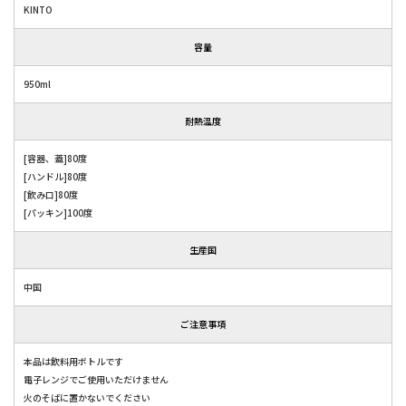
KINTO
容量
950ml
耐熱温度
[容器、蓋]80度
[ハンドル]80度
[飲み口]80度
[パッキン]100度
生産国
中国
ご注意事項
本品は飲料用ボトルです
電子レンジでご使用いただけません
火のそばに置かないでください