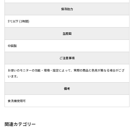
保冷効力
5℃以下 (1時間)
生産国
中国製
ご注意事項
お使いのモニターの性能・環境・設定によって、実際の商品と色見が異なる場合がござ
います。
備考
食洗機使用可
関連カテゴリー