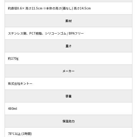
約直径8.6× 高さ21.5cm ※本体の高さ(蓋なし) 高さ14.5cm
素材
ステンレス鋼、PCT樹脂、シリコーンゴム / BPAフリー
重さ
約270g
メーカー
株式会社キントー
容量
480ml
保温効力
78℃以上 (1時間)