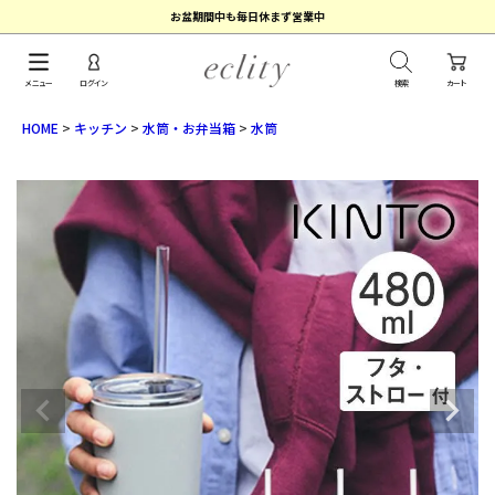
お盆期間中も毎日休まず営業中
メニュー
ログイン
検索
カート
HOME
キッチン
水筒・お弁当箱
水筒