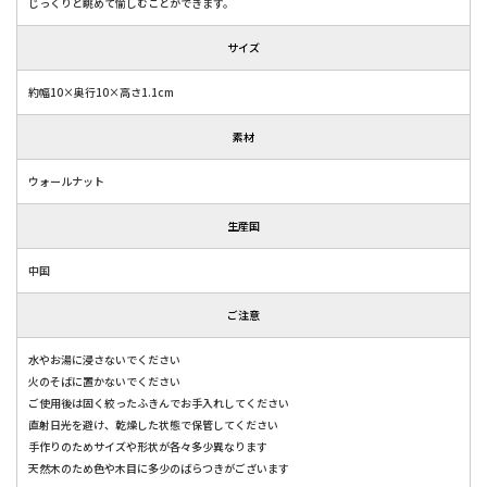
じっくりと眺めて愉しむことができます。
サイズ
約幅10×奥行10×高さ1.1cm
素材
ウォールナット
生産国
中国
ご注意
水やお湯に浸さないでください
火のそばに置かないでください
ご使用後は固く絞ったふきんでお手入れしてください
直射日光を避け、乾燥した状態で保管してください
手作りのためサイズや形状が各々多少異なります
天然木のため色や木目に多少のばらつきがございます