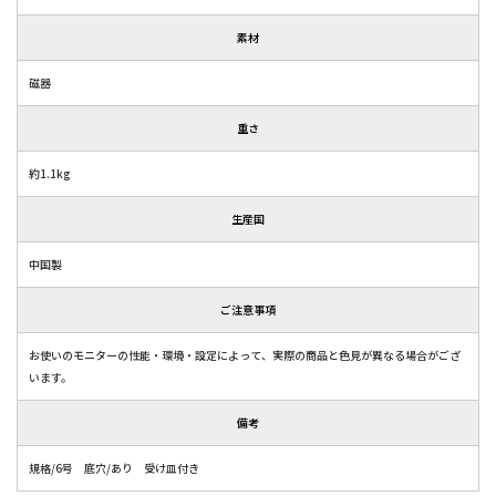
素材
磁器
重さ
約1.1kg
生産国
中国製
ご注意事項
お使いのモニターの性能・環境・設定によって、実際の商品と色見が異なる場合がござ
います。
備考
規格/6号 底穴/あり 受け皿付き