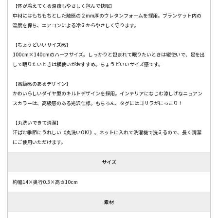
【体が冷えてくる深夜もやさしく包んで快眠】
中材にはもちもちとした触感の２mm厚のウレタンフォームを採用。ブランケット内の
温度を保ち、エアコンによる冷えからやさしく守ります。
【ちょうどいいサイズ感】
100cm×140cmのハーフサイズ。しっかりと包まれて眠りたいときは縦使いで、足を出
して眠りたいときは横使いがおすすめ。ちょうどいいサイズ感です。
【高級感のあるデザイン】
かわいらしいダイヤ型のキルトデザインを採用。インテリアになじむ涼しげなニュアン
スカラーは、高級感のある光沢仕様。もちろん、タグにはゴリラがにっこり！
【丸洗いできて清潔】
汗ばむ季節にうれしい《丸洗いOK!》。ネットに入れて洗濯機で洗えるので、長く清潔
にご使用いただけます。
サイズ
約幅14×奥行0.3×高さ10cm
素材