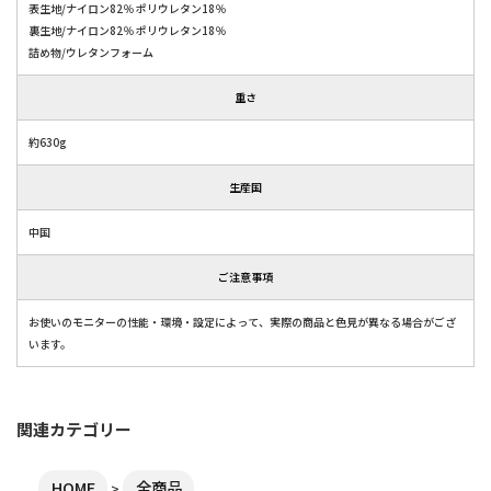
表生地/ナイロン82％ ポリウレタン18％
裏生地/ナイロン82％ ポリウレタン18％
詰め物/ウレタンフォーム
重さ
約630g
生産国
中国
ご注意事項
お使いのモニターの性能・環境・設定によって、実際の商品と色見が異なる場合がござ
います。
関連カテゴリー
HOME
全商品