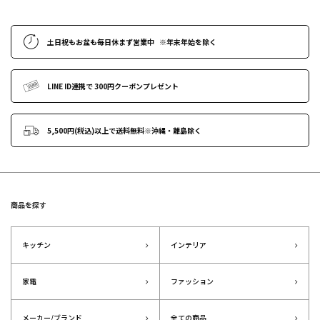
土日祝もお盆も毎日休まず営業中
※年末年始
を除く
LINE ID連携で
300円クーポンプレゼント
5,500円(税込)以上で送料無料
※沖縄・離島除く
商品を探す
キッチン
インテリア
家電
ファッション
メーカー/ブランド
全ての商品