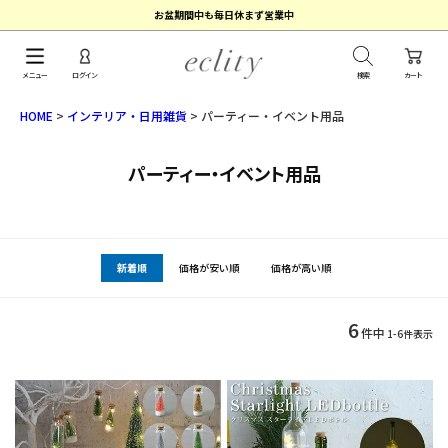
お盆期間中も毎日休まず営業中
メニュー
ログイン
検索
カート
HOME
インテリア・日用雑貨
パーティー・イベント用品
パーティー・イベント用品
新着順
価格が安い順
価格が高い順
6
件中
1
-
6
件表示