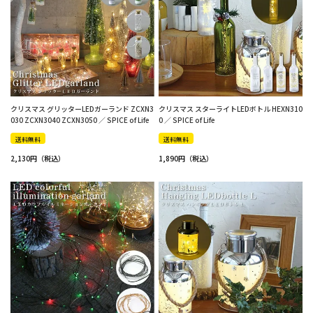
クリスマス グリッターLEDガーランド ZCXN3
クリスマス スターライトLEDボトル HEXN310
030 ZCXN3040 ZCXN3050 ／ SPICE of Life
0 ／ SPICE of Life
送料無料
送料無料
2,130
1,890