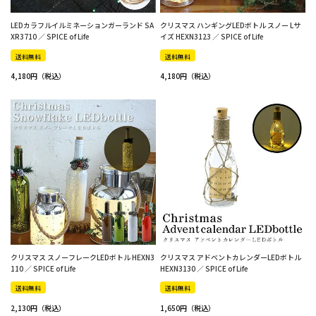
LEDカラフルイルミネーションガーランド SA
クリスマス ハンギングLEDボトル スノー Lサ
XR3710 ／ SPICE of Life
イズ HEXN3123 ／ SPICE of Life
送料無料
送料無料
4,180
4,180
クリスマス スノーフレークLEDボトル HEXN3
クリスマス アドベントカレンダーLEDボトル
110 ／ SPICE of Life
HEXN3130 ／ SPICE of Life
送料無料
送料無料
2,130
1,650