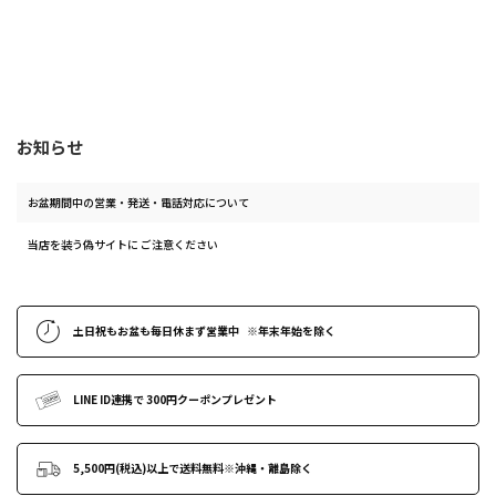
お知らせ
お盆期間中の営業・発送・電話対応について
当店を装う偽サイトに ご注意ください
土日祝もお盆も毎日休まず営業中
※年末年始
を除く
LINE ID連携で
300円クーポンプレゼント
5,500円(税込)以上で送料無料
※沖縄・離島除く