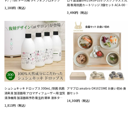
ト）/ Tall トール用 ライフオンプロダクツ
ロマ加湿器SHIZUKUPLUS シズクプラス 3.3L
用 専用抗菌カートリッジ 3個セット ACA-002
1,180円（税込）
-3P AHD-012 AHD-013 AHD-014 AHD-015 A
3,490円（税込）
SZ-015 AHD-016 AHD-017 交換用
シュシュキッキ ドロップス 300mL /除菌 抗菌
アマブロ amabro OKUIZOME お食い初め 食
消臭液 加湿器用 アロマディフューザー用 空気
器セット
清浄機用 加湿器病予防 衛生的 簡単 液体タイ
14,300円（税込）
プ 消臭 安心 安全 赤ちゃん 無臭 無菌 天然成分
1,813円（税込）
100％ 無香料