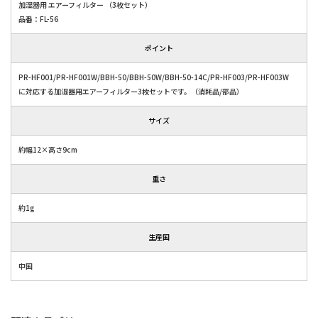
加湿器用 エアーフィルター （3枚セット）
品番：FL-56
ポイント
PR-HF001/PR-HF001W/BBH-50/BBH-50W/BBH-50-14C/PR-HF003/PR-HF003W
に対応する加湿器用エアーフィルター3枚セットです。（消耗品/部品）
サイズ
約幅12×高さ9cm
重さ
約1g
生産国
中国