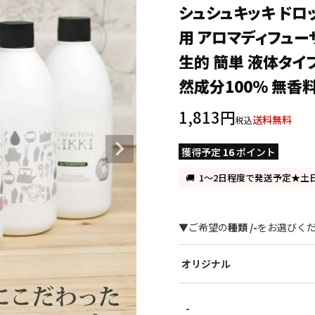
シュシュキッキ ドロッ
用 アロマディフュー
生的 簡単 液体タイプ
然成分100％ 無香
1,813
送料無料
税込
獲得予定
16
ポイント
1～2日程度で発送予定★土
種類
-
オリジナル
-